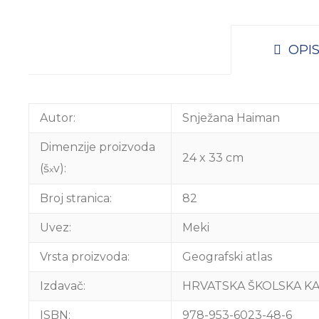
OPI
Autor:
Snježana Haiman
Dimenzije proizvoda
24 x 33 cm
(š
v):
x
Broj stranica:
82
Uvez:
Meki
Vrsta proizvoda:
Geografski atlas
Izdavač:
HRVATSKA ŠKOLSKA KAR
ISBN:
978-953-6023-48-6