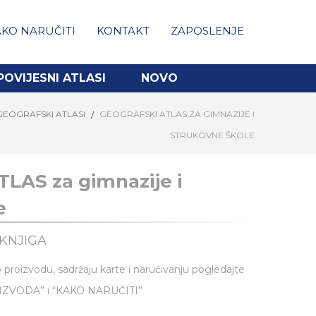
KO NARUČITI
KONTAKT
ZAPOSLENJE
POVIJESNI ATLASI
NOVO
GEOGRAFSKI ATLASI
GEOGRAFSKI ATLAS ZA GIMNAZIJE I
STRUKOVNE ŠKOLE
LAS za gimnazije i
e
KNJIGA
 proizvodu, sadržaju karte i naručivanju pogledajte
OIZVODA” i “KAKO NARUČITI”