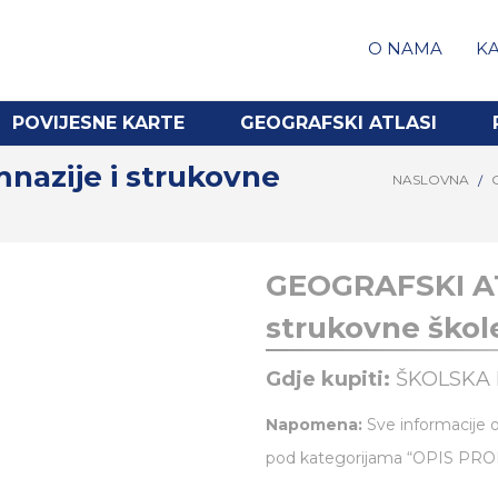
O NAMA
KA
POVIJESNE KARTE
GEOGRAFSKI ATLASI
azije i strukovne
NASLOVNA
GEOGRAFSKI AT
strukovne škol
Gdje kupiti:
ŠKOLSKA 
Napomena:
Sve informacije o
pod kategorijama “OPIS PR