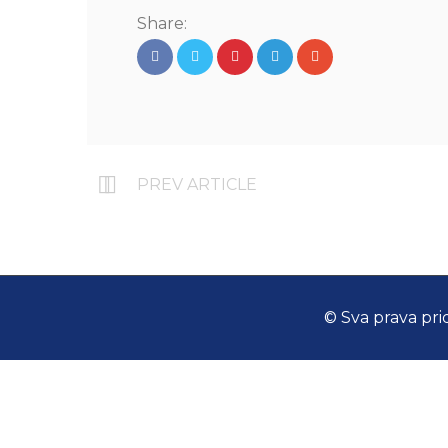
Share:
PREV ARTICLE
© Sva prava pri